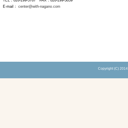
TEL：026-299-3787 FAX：026-299-3839
E-mail：
center@with-nagano.com
Copyright (C) 2014