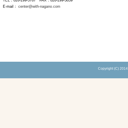
TEL：026-299-3787 FAX：026-299-3839
E-mail：
center@with-nagano.com
Copyright (C) 2014