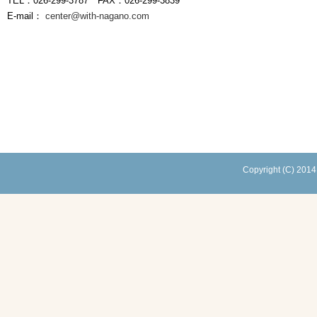
TEL：026-299-3787 FAX：026-299-3839
E-mail：
center@with-nagano.com
Copyright (C) 2014